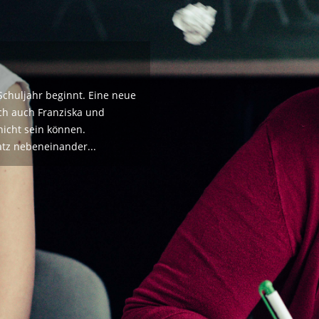
rystal«
ennoch in aller Härte die
sums auf.