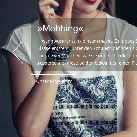
»Drogen - von Gras zu C
…unterhaltsam und lebendig erzählt und zeigt d
verheerenden möglichen Folgen des Drogenkon
Unser Programm