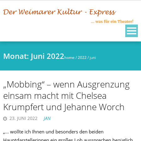
Skip
to
content
Monat:
Juni 2022
home
/
2022
/
juni
„Mobbing“ – wenn Ausgrenzung
einsam macht mit Chelsea
Krumpfert und Jehanne Worch
23. JUNI 2022
JAN
„... wollte ich Ihnen und besonders den beiden
Hauptdarstellerinnen ein großes Lob aussprechen bezüglich