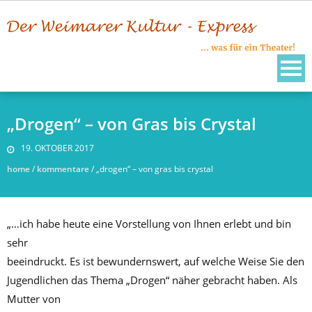
Skip
to
content
„Drogen“ – von Gras bis Crystal
19. OKTOBER 2017
home
/
kommentare
/
„drogen“ – von gras bis crystal
„…ich habe heute eine Vorstellung von Ihnen erlebt und bin
sehr
beeindruckt. Es ist bewundernswert, auf welche Weise Sie den
Jugendlichen das Thema „Drogen“ näher gebracht haben. Als
Mutter von