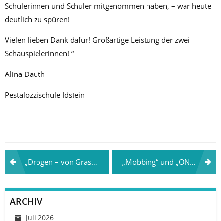
Schülerinnen und Schüler mitgenommen haben, – war heute
deutlich zu spüren!
Vielen lieben Dank dafür! Großartige Leistung der zwei
Schauspielerinnen! “
Alina Dauth
Pestalozzischule Idstein
Beitragsnavigation
„Drogen – von Gras zu Crystal“ am 11.03.2025 in Furth mit Katharina Loos und Tabitha Eugling
„Mobbing“ und „ONLINE“ am 08.04.2025 in Katzenelnbogen mit Nadine Kohne und Leonie Ocker
ARCHIV
Juli 2026