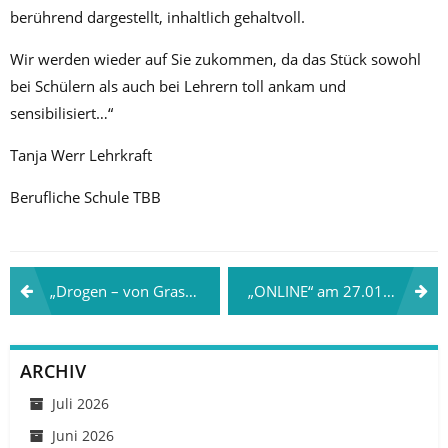
berührend dargestellt, inhaltlich gehaltvoll.
Wir werden wieder auf Sie zukommen, da das Stück sowohl
bei Schülern als auch bei Lehrern toll ankam und
sensibilisiert…“
Tanja Werr Lehrkraft
Berufliche Schule TBB
Beitragsnavigation
„Drogen – von Gras zu Crystal“ am 04.09.2025 in Salzhemmendorf mit Anna Luca Nopens und Laleh Iran Doosti
„ONLINE“ am 27.01.2026 in Hamburg mit Bastienne Elsner und Eva Schabram
ARCHIV
Juli 2026
Juni 2026