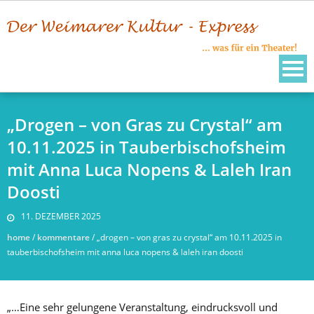
Skip
to
content
„Drogen – von Gras zu Crystal“ am
10.11.2025 in Tauberbischofsheim
mit Anna Luca Nopens & Laleh Iran
Doosti
11. DEZEMBER 2025
home
/
kommentare
/
„drogen – von gras zu crystal“ am 10.11.2025 in
tauberbischofsheim mit anna luca nopens & laleh iran doosti
„…Eine sehr gelungene Veranstaltung, eindrucksvoll und