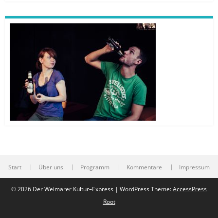
Start
Über uns
Programm
Kommentare
Impressum
© 2026 Der Weimarer Kultur–Express | WordPress Theme:
AccessPress
Root