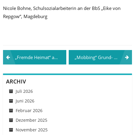
Nicole Bohne, Schulsozialarbeiterin an der BbS „Eike von
Repgow“, Magdeburg
Beitragsnavigation
„Fremde Heimat“ an BBS 2 Aurich 01.06.2018
„Mobbing“ Grund- und Gemeinschaftsschule Boostedt 19.06.2018
ARCHIV
Juli 2026
Juni 2026
Februar 2026
Dezember 2025
November 2025