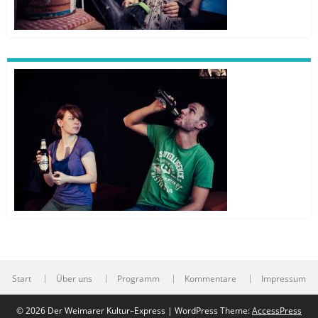
Start
Über uns
Programm
Kommentare
Impressum
© 2026 Der Weimarer Kultur–Express | WordPress Theme:
AccessPress