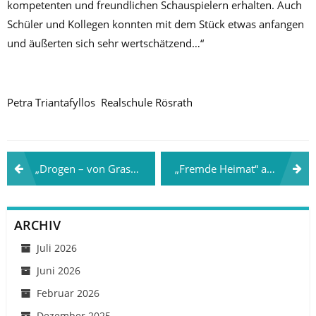
kompetenten und freundlichen Schauspielern erhalten. Auch
Schüler und Kollegen konnten mit dem Stück etwas anfangen
und äußerten sich sehr wertschätzend…“
Petra Triantafyllos Realschule Rösrath
Beitragsnavigation
„Drogen – von Gras zu Crystal“ an der Hanse-Schule Lübeck 30.05.2018
„Fremde Heimat“ an BBS 2 Aurich 01.06.2018
ARCHIV
Juli 2026
Juni 2026
Februar 2026
Dezember 2025