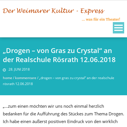
Skip
to
content
„Drogen – von Gras zu Crystal“ an
der Realschule Rösrath 12.06.2018
28. JUNI 2018
home
/
kommentare
/
„drogen – von gras zu crystal“ an der realschule
rösrath 12.06.2018
„…zum einen möchten wir uns noch einmal herzlich
bedanken für die Aufführung des Stückes zum Thema Drogen.
Ich habe einen äußerst positiven Eindruck von den wirklich