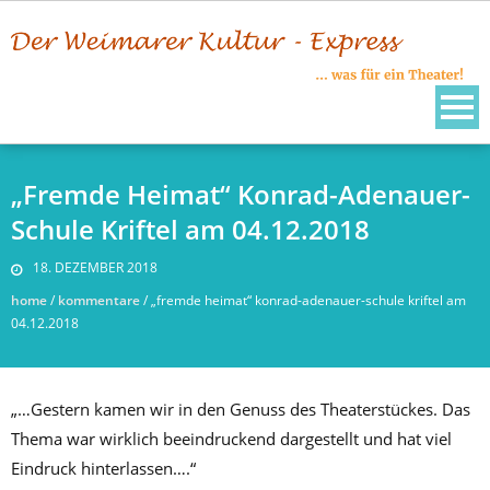
Skip
to
content
„Fremde Heimat“ Konrad-Adenauer-
Schule Kriftel am 04.12.2018
18. DEZEMBER 2018
home
/
kommentare
/
„fremde heimat“ konrad-adenauer-schule kriftel am
04.12.2018
„…Gestern kamen wir in den Genuss des Theaterstückes. Das
Thema war wirklich beeindruckend dargestellt und hat viel
Eindruck hinterlassen….“