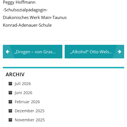
Peggy Hoffmann
-Schulsozialpädagogin-
Diakonisches Werk Main-Taunus
Konrad-Adenauer-Schule
Beitragsnavigation
„Drogen – von Gras zu Crystal“ Gemeinschaftsschule Erich Mäder Altenburg am 17.12.2018
„Alkohol“ Otto-Wels-Mittelschule Mitterteich 11.02.2019
ARCHIV
Juli 2026
Juni 2026
Februar 2026
Dezember 2025
November 2025