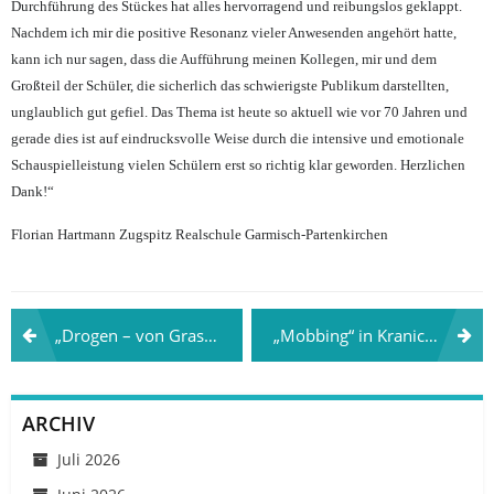
Durchführung des Stückes hat alles hervorragend und reibungslos geklappt.
Nachdem ich mir die positive Resonanz vieler Anwesenden angehört hatte,
kann ich nur sagen, dass die Aufführung meinen Kollegen, mir und dem
Großteil der Schüler, die sicherlich das schwierigste Publikum darstellten,
unglaublich gut gefiel. Das Thema ist heute so aktuell wie vor 70 Jahren und
gerade dies ist auf eindrucksvolle Weise durch die intensive und emotionale
Schauspielleistung vielen Schülern erst so richtig klar geworden. Herzlichen
Dank!“
Florian Hartmann Zugspitz Realschule Garmisch-Partenkirchen
Beitragsnavigation
„Drogen – von Gras zu Crystal“ und „Alkohol“ im Gymnasium Parsberg
„Mobbing“ in Kranichfeld an der Staatlichen Regelschule „Anna Sophia“ am 27.04.2018
ARCHIV
Juli 2026