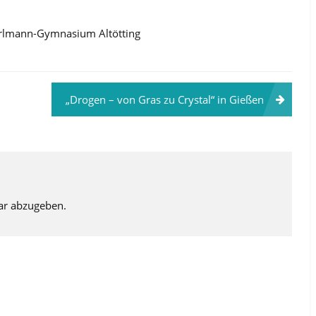
arlmann-Gymnasium Altötting
„Drogen – von Gras zu Crystal“ in Gießen
ar abzugeben.