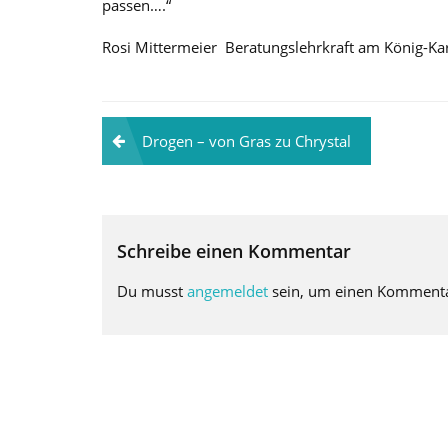
passen….“
Rosi Mittermeier Beratungslehrkraft am König-K
Beitragsnavigation
Drogen – von Gras zu Chrystal
Schreibe einen Kommentar
Du musst
angemeldet
sein, um einen Komment