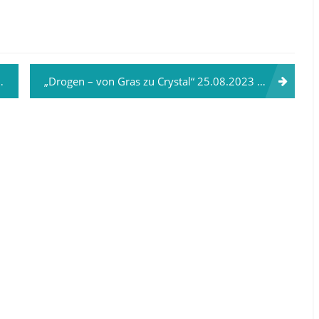
„Drogen – von Gras zu Crystal“ 25.08.2023 in Kranichfeld mit Jana Herrmann und Julia Stiegler