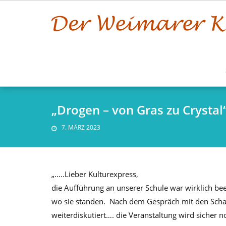
Skip
to
content
„Drogen – von Gras zu Crystal
7. MÄRZ 2023
„…..Lieber Kulturexpress,
die Aufführung an unserer Schule war wirklich be
wo sie standen. Nach dem Gespräch mit den Schau
weiterdiskutiert…. die Veranstaltung wird sicher 