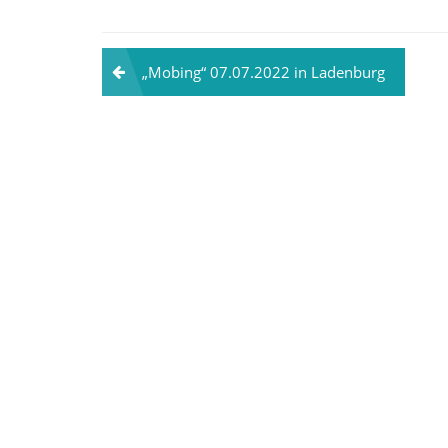
Beitragsnavigation
„Mobing“ 07.07.2022 in Ladenburg