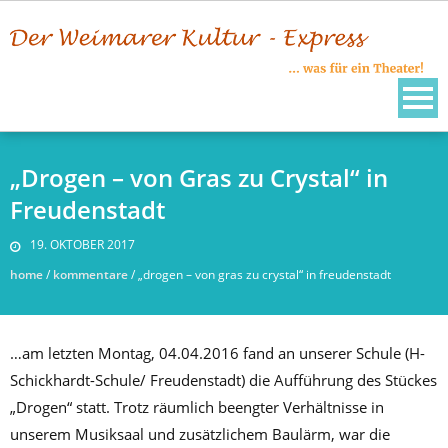
Skip
to
content
„Drogen – von Gras zu Crystal“ in
Freudenstadt
19. OKTOBER 2017
home
/
kommentare
/
„drogen – von gras zu crystal“ in freudenstadt
…am letzten Montag, 04.04.2016 fand an unserer Schule (H-
Schickhardt-Schule/ Freudenstadt) die Aufführung des Stückes
„Drogen“ statt. Trotz räumlich beengter Verhältnisse in
unserem Musiksaal und zusätzlichem Baulärm, war die