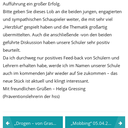
Aufführung ein großer Erfolg.
Bitte geben Sie dieses Lob an die beiden jungen, engagierten
und sympathischen Schaupieler weiter, die mit sehr viel
„Herzblut“ gespielt haben und die Thematik großartig
übermittelten. Auch die anschließende -von den beiden
geführte Diskussion haben unsere Schüler sehr positiv
beurteilt.
Da ich durchweg nur positives Feed-back von Schülern und
Lehrern erhalten habe, werde ich im Namen unserer Schule
auch im kommenden Jahr wieder auf Sie zukommen – das
neue Stück ist aktuell und klingt interessant.
Mit freundlichen Grüßen – Helga Gressing
(Präventionslehrerin der hss)
Beitragsnavigation
„Drogen – von Gras zu Crystal“ 05.04.2016
„Mobbing“ 05.04.2016 in Bad Mergentheim