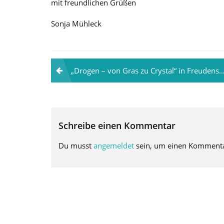
mit freundlichen Grüßen
Sonja Mühleck
Beitragsnavigation
„Drogen – von Gras zu Crystal“ in Freudenstadt
Schreibe einen Kommentar
Du musst
angemeldet
sein, um einen Komment