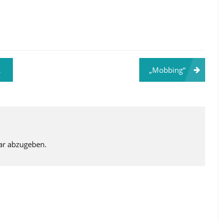
„Mobbing“
ar abzugeben.