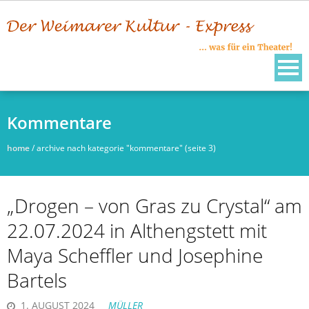
Skip
to
content
Kommentare
home
/
archive nach kategorie "kommentare"
(seite 3)
„Drogen – von Gras zu Crystal“ am
22.07.2024 in Althengstett mit
Maya Scheffler und Josephine
Bartels
1. AUGUST 2024
MÜLLER